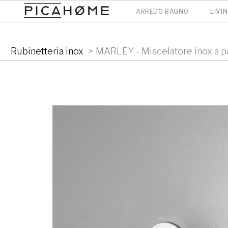
<-- ! -->
ARREDO BAGNO
LIVI
Rubinetteria inox
>
MARLEY - Miscelatore inox a p