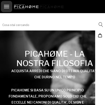
<-- ! -->
Cosa stai cercando
PICAHØME - LA
NOSTRA FILOSOFIA
ACQUISTA ARREDI CHE SIANO DI OTTIMA QUALITA' E
CHE DURINO NEL TEMPO
PICAHOME SI BASA SU UN UNICO PRINCIPIO
FONDAMENTALE, PROPONIAMO SOLO CIO' CHE
ECCELLE NEI CANONI DI QUALITA', DESIGN E