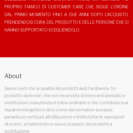
PROPRIO FIANCO DI CUSTOMER CARE CHE SEGUE L'ORDINE
DAL PRIMO MOMENTO FINO A DUE ANNI DOPO L'ACQUISTO,
PRENDENDOSI CURA DEL PRODOTTO E DELLE PERSONE CHE CI
HANNO SUPPORTATO SCEGLIENDOLO.
About
Siamo certi che la qualità dei prodotti aiuti l'ambiente. Un
prodotto durevole, che non necessita di interventi periodici e
sostituzioni, manutenzioni extra-ordinarie e che contribuisca ai
risparmi energetici e idrici come da normative europee,
garantisce certezze all'utilizzatore e limita tutte le operazioni
di scarto, smaltimento e nuovo acquisto dei prodotti a
sostituzione.