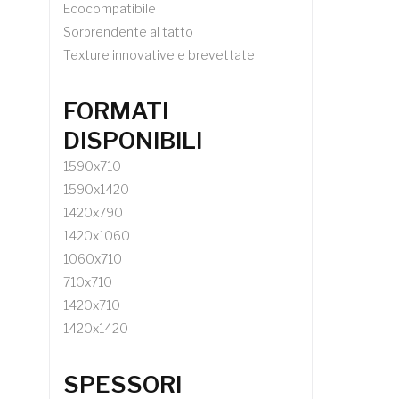
Ecocompatibile
Sorprendente al tatto
Texture innovative e brevettate
FORMATI
DISPONIBILI
1590x710
1590x1420
1420x790
1420x1060
1060x710
710x710
1420x710
1420x1420
SPESSORI