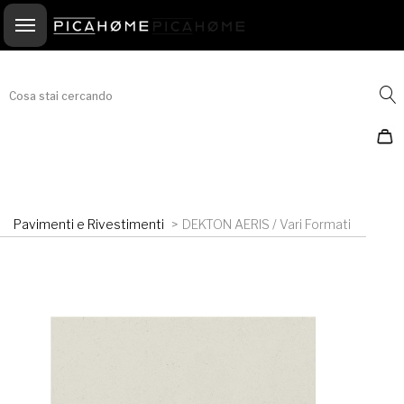
<-- ! -->
Cosa stai cercando
Pavimenti e Rivestimenti
>
DEKTON AERIS / Vari Formati